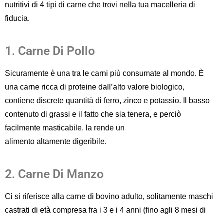
nutritivi
di
4 tipi di carne
che
trovi
nella tua macelleria di
fiducia.
1. Carne Di Pollo
Sicuramente
è una tra le carni più consumate al mondo.
È
una c
arne
ricca di proteine dall’alto valore biologico
,
contiene discrete
quantità
di ferro
,
zinco e potassio.
I
l
basso
contenuto di grassi
e il fatto che sia tenera, e perciò
facilmente
masticabile
,
la rende
un
alimento
altamente
digeribile
.
2. Carne Di Manzo
Ci si riferisce alla carne di bovino adulto,
solitamente
maschi
castrati di età
compresa
fra i 3
e
i 4 anni
(
fi
no agli 8 mesi di