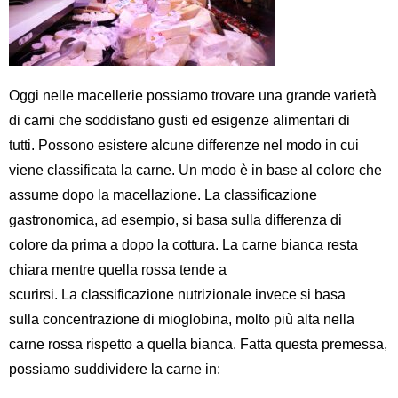
Oggi nelle macellerie possiamo trovare una grande varietà
di carni
che soddisfano gusti
ed
esigenze alimentari di
tutti.
Possono esistere alcune differenze nel modo in cui
viene classificata la carne.
Un
modo è
in base al colore
che
assume dopo la macellazione.
L
a classificazione
gastronomica
, ad esempio, si basa sul
la differenza di
colore
da
prima
a
dopo la cottura. La carne bianca resta
chiara mentre quella
rossa
tende
a
scurirsi.
La
classificazione nutrizionale
invece
si basa
sulla
concentrazione di mioglobina
, molto più alta nella
carne rossa rispetto a quella bianca
.
Fatta questa premessa,
possiamo suddividere l
a carne in: