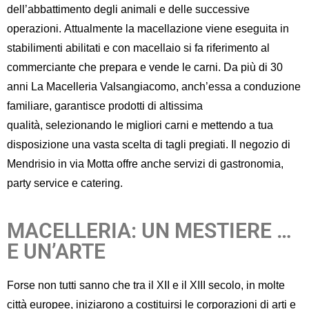
dell’abbattimento
degli animali
e delle successive
operazioni
.
Attualmente
la macellazione viene es
eguita in
stabilimenti abilitati e
con macellaio
si fa
riferimento al
commerciante che prepara e vende le carni
.
Da più di 30
anni La Macelleria
Valsangiacomo
, anch’essa a conduzione
familiare
, garantisce prodotti di altissima
qualità
,
selezionando
le migliori carni
e mettendo a
tua
disposizione una vasta scelta di tagli pregiati
.
Il negozio di
Mendrisio in via Motta
offre
anche
servizi di gastronomia,
party service e catering.
MACELLERIA: UN MESTIERE …
E UN’ARTE
Forse non tutti sanno c
he
tra il XII e il XIII secolo
,
in molte
città europee
,
iniziarono a costituirsi le corporazioni
di
arti e