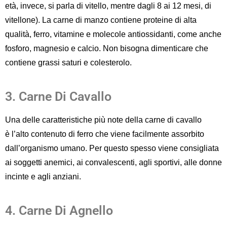
età,
invece
, si parla di vitello, mentre dagli 8 ai 12 mesi
,
di
vitellone
)
.
La carne di manzo
contiene
proteine di alta
qualità
,
ferro
,
vitamine
e molecole antiossidanti
, come anche
fosforo, magnesio e calcio
. Non bisogna dimenticare che
contiene grassi saturi
e colesterolo.
3. Carne Di Cavallo
Una delle caratteristiche più note della carne di cavallo
è
l’alto contenuto di ferro
che viene facilmente assorbito
dall’organismo umano
.
Per questo spesso viene consigliata
a
i soggetti
anemici, ai convalescenti, agli sportivi,
alle donne
incinte e agli anziani.
4. Carne Di Agnello