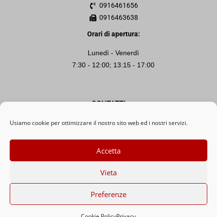
0916461656
0916463638
Orari di apertura:
Lunedì - Venerdì
7:30 - 12:00; 13:15 - 17:00
CONTATTI
Usiamo cookie per ottimizzare il nostro sito web ed i nostri servizi.
info@angelovalsangiacomo.ch
Angelo Valsangiacomo SA
Accetta
Vieta
Copyright © 2026
Angelo Valsangiacomo
|
Impressum
|
Privacy
|
Preferenze
WIKI
Cookie Policy
Privacy