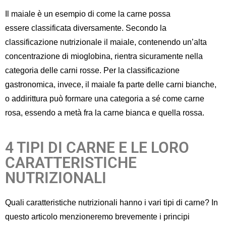
Il
maiale è un esempio di
come la
carne possa
essere
classificata
diversamente
.
Secondo la
classificazione
nutrizionale il maiale
,
contenendo un’alta
concentrazione di mioglobina,
rientra sicuramente nella
categoria delle carni rosse.
Per l
a classificazione
gastronomica, invece,
il maiale
fa parte delle
carni bianche
,
o
addirittura può
formare una categoria a
sé
come carne
rosa
, essendo a metà fra la carne bianca e quella rossa.
4 TIPI DI CARNE E LE LORO
CARATTERISTICHE
NUTRIZIONALI
Quali caratteristiche nutrizionali ha
nno i vari tipi di carne?
In
questo articolo menzioneremo brevemente
i principi